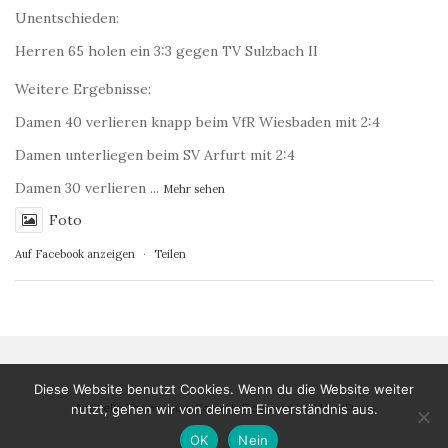
Unentschieden:
Herren 65 holen ein 3:3 gegen TV Sulzbach II
Weitere Ergebnisse:
Damen 40 verlieren knapp beim VfR Wiesbaden mit 2:4
Damen unterliegen beim SV Arfurt mit 2:4
Damen 30 verlieren
...
Mehr sehen
Foto
Auf Facebook anzeigen
·
Teilen
Diese Website benutzt Cookies. Wenn du die Website weiter
Activello Theme von
Colorlib
Powered by
WordPress
nutzt, gehen wir von deinem Einverständnis aus.
OK
Nein