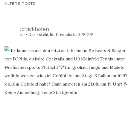
BEITRAGSNAVIGATION
ÄLTERE POSTS
tcfrickhofen
tcf - Das f steht für Freundschaft 💚🤍💛