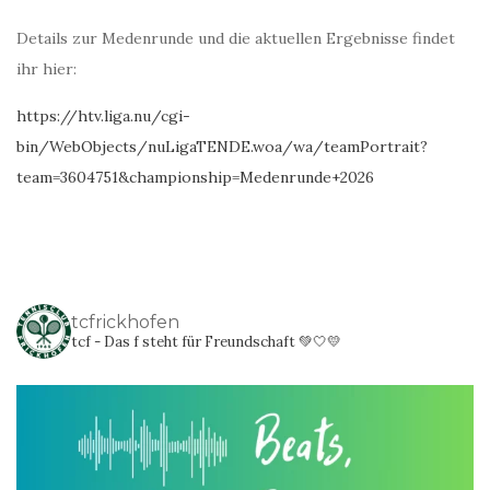
Details zur Medenrunde und die aktuellen Ergebnisse findet
ihr hier:
https://htv.liga.nu/cgi-
bin/WebObjects/nuLigaTENDE.woa/wa/teamPortrait?
team=3604751&championship=Medenrunde+2026
tcfrickhofen
tcf - Das f steht für Freundschaft 💚🤍💛