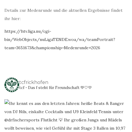
Details zur Medenrunde und die aktuellen Ergebnisse findet
ihr hier:
https://htv.liga.nu/cgi-
bin/WebObjects/nuLigaTENDE.woa/wa/teamPortrait?
team=3651673&championship=Medenrunde+2026
tcfrickhofen
tcf - Das f steht für Freundschaft 💚🤍💛