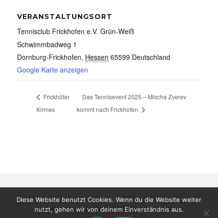
VERANSTALTUNGSORT
Tennisclub Frickhofen e.V. Grün-Weiß
Schwimmbadweg 1
Dornburg-Frickhofen
,
Hessen
65599
Deutschland
Google Karte anzeigen
Frickhöfer
Das Tennisevent 2025 – Mischa Zverev
Kirmes
kommt nach Frickhofen
Diese Website benutzt Cookies. Wenn du die Website weiter
Activello Theme von
Colorlib
Powered by
WordPress
nutzt, gehen wir von deinem Einverständnis aus.