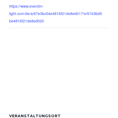
https://www.eventim-
light.com/de/a/67e3bc04e4816f21de8ed017/e/67e3bd5
be4816f21de8ed020
VERANSTALTUNGSORT