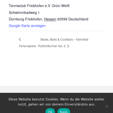
Tennisclub Frickhofen e.V. Grün-Weiß
Schwimmbadweg 1
Dornburg-Frickhofen
,
Hessen
65599
Deutschland
Google Karte anzeigen
Beats, Balls & Cocktails – Kleinfeld
Ferienspiele
Flutlichtturnier Vol. 2
Diese Website benutzt Cookies. Wenn du die Website weiter
Activello Theme von
Colorlib
Powered by
WordPress
nutzt, gehen wir von deinem Einverständnis aus.
OK
Nein